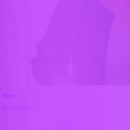
Wedy
RH Coworker