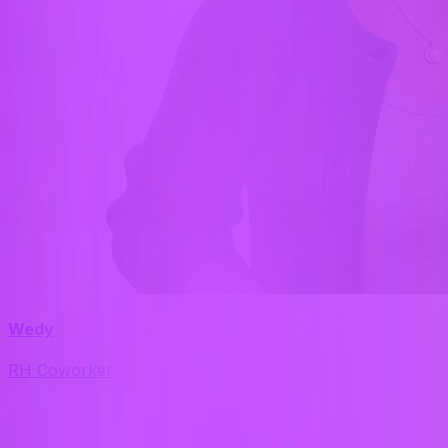
Wedy
RH Coworker