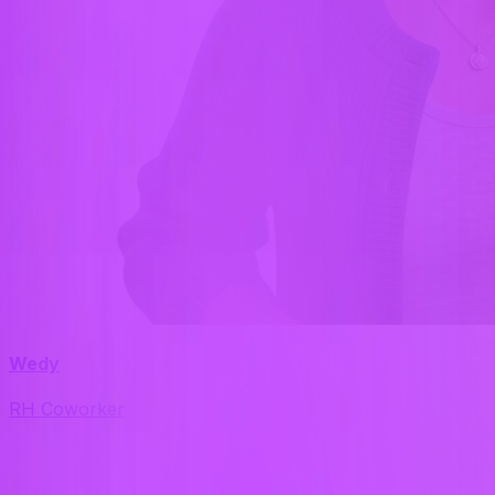
Wedy
RH Coworker